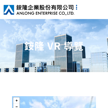
銨隆 VR 導覽